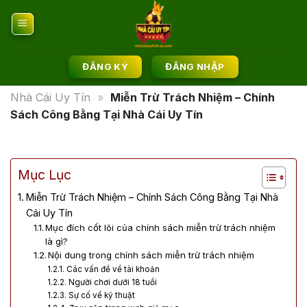
Bỏ
qua
nội
dung
ĐĂNG KÝ
ĐĂNG NHẬP
Nhà Cái Uy Tín
»
Miễn Trừ Trách Nhiệm – Chính
Sách Công Bằng Tại Nhà Cái Uy Tín
Mục Lục
Miễn Trừ Trách Nhiệm – Chính Sách Công Bằng Tại Nhà
Cái Uy Tín
Mục đích cốt lõi của chính sách miễn trừ trách nhiệm
là gì?
Nội dung trong chính sách miễn trừ trách nhiệm
Các vấn đề về tài khoản
Người chơi dưới 18 tuổi
Sự cố về kỹ thuật