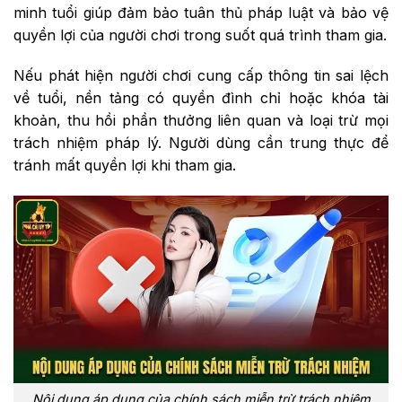
minh tuổi giúp đảm bảo tuân thủ pháp luật và bảo vệ
quyền lợi của người chơi trong suốt quá trình tham gia.
Nếu phát hiện người chơi cung cấp thông tin sai lệch
về tuổi, nền tảng có quyền đình chỉ hoặc khóa tài
khoản, thu hồi phần thưởng liên quan và loại trừ mọi
trách nhiệm pháp lý. Người dùng cần trung thực để
tránh mất quyền lợi khi tham gia.
Nội dung áp dụng của chính sách miễn trừ trách nhiệm