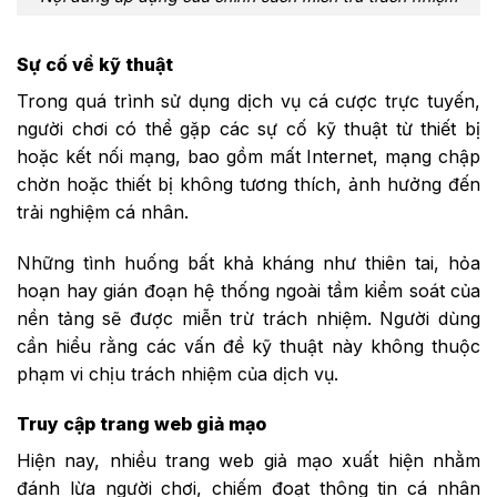
Sự cố về kỹ thuật
Trong quá trình sử dụng dịch vụ cá cược trực tuyến,
người chơi có thể gặp các sự cố kỹ thuật từ thiết bị
hoặc kết nối mạng, bao gồm mất Internet, mạng chập
chờn hoặc thiết bị không tương thích, ảnh hưởng đến
trải nghiệm cá nhân.
Những tình huống bất khả kháng như thiên tai, hỏa
hoạn hay gián đoạn hệ thống ngoài tầm kiểm soát của
nền tảng sẽ được miễn trừ trách nhiệm. Người dùng
cần hiểu rằng các vấn đề kỹ thuật này không thuộc
phạm vi chịu trách nhiệm của dịch vụ.
Truy cập trang web giả mạo
Hiện nay, nhiều trang web giả mạo xuất hiện nhằm
đánh lừa người chơi, chiếm đoạt thông tin cá nhân