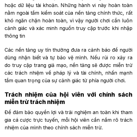
hoặc dữ liệu tài khoản. Những hành vi này hoàn toàn
nằm ngoài tầm kiểm soát của nền tảng chính thức, rất
khó ngăn chặn hoàn toàn, vì vậy người chơi cần luôn
cảnh giác và xác minh nguồn truy cập trước khi nhập
thông tin
Các nền tảng uy tín thường đưa ra cảnh báo để người
dùng nhận biết và tự bảo vệ mình. Nếu rủi ro xảy ra
do truy cập trang giả mạo, nền tảng sẽ được miễn trừ
các trách nhiệm về pháp lý và tài chính, nhấn mạnh
tầm quan trọng của sự cảnh giác từ phía người chơi.
Trách nhiệm của hội viên với chính sách
miễn trừ trách nhiệm
Để đảm bảo quyền lợi và trải nghiệm an toàn khi tham
gia cá cược trực tuyến, mỗi hội viên cần nắm rõ trách
nhiệm của mình theo chính sách miễn trừ.