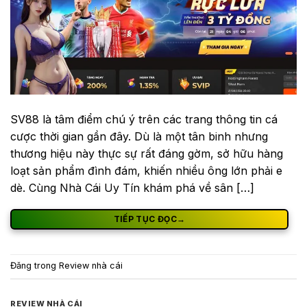
SV88 là tâm điểm chú ý trên các trang thông tin cá
cược thời gian gần đây. Dù là một tân binh nhưng
thương hiệu này thực sự rất đáng gờm, sở hữu hàng
loạt sản phẩm đình đám, khiến nhiều ông lớn phải e
dè. Cùng Nhà Cái Uy Tín khám phá về sân […]
TIẾP TỤC ĐỌC
→
Đăng trong
Review nhà cái
REVIEW NHÀ CÁI