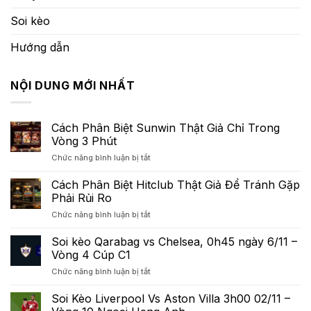
Soi kèo
Hướng dẫn
NỘI DUNG MỚI NHẤT
Cách Phân Biệt Sunwin Thật Giả Chỉ Trong
Vòng 3 Phút
Chức năng bình luận bị tắt
ở
Cách
Phân
Cách Phân Biệt Hitclub Thật Giả Để Tránh Gặp
Biệt
Phải Rủi Ro
Sunwin
Chức năng bình luận bị tắt
ở
Thật
Cách
Giả
Phân
Soi kèo Qarabag vs Chelsea, 0h45 ngày 6/11 –
Chỉ
Biệt
Trong
Vòng 4 Cúp C1
Hitclub
Vòng
Chức năng bình luận bị tắt
ở
Thật
3
Soi
Giả
Phút
kèo
Soi Kèo Liverpool Vs Aston Villa 3h00 02/11 –
Để
Qarabag
Tránh