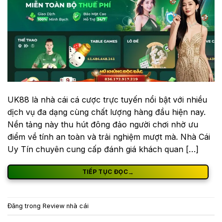
UK88 là nhà cái cá cược trực tuyến nổi bật với nhiều
dịch vụ đa dạng cùng chất lượng hàng đầu hiện nay.
Nền tảng này thu hút đông đảo người chơi nhờ ưu
điểm về tính an toàn và trải nghiệm mượt mà. Nhà Cái
Uy Tín chuyên cung cấp đánh giá khách quan […]
TIẾP TỤC ĐỌC
→
Đăng trong
Review nhà cái