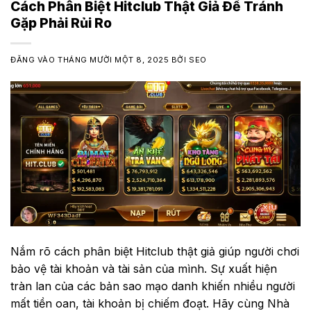
Cách Phân Biệt Hitclub Thật Giả Để Tránh
Gặp Phải Rủi Ro
ĐĂNG VÀO
THÁNG MƯỜI MỘT 8, 2025
BỞI
SEO
Nắm rõ cách phân biệt Hitclub thật giả giúp người chơi
bảo vệ tài khoản và tài sản của mình. Sự xuất hiện
tràn lan của các bản sao mạo danh khiến nhiều người
mất tiền oan, tài khoản bị chiếm đoạt. Hãy cùng Nhà