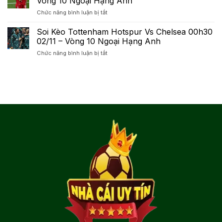
Vòng 10 Ngoại Hạng Anh
vs
Gặp
Chức năng bình luận bị tắt
ở
Chelsea,
Phải
Soi
0h45
Rủi
Kèo
Soi Kèo Tottenham Hotspur Vs Chelsea 00h30
ngày
Ro
Liverpool
6/11
02/11 – Vòng 10 Ngoại Hạng Anh
Vs
–
Chức năng bình luận bị tắt
ở
Aston
Vòng
Soi
Villa
4
Kèo
3h00
Cúp
Tottenham
02/11
C1
Hotspur
–
Vs
Vòng
Chelsea
10
00h30
Ngoại
02/11
Hạng
–
Anh
Vòng
10
Ngoại
Hạng
Anh