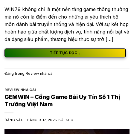
WIN79 không chỉ là một nền tảng game thông thường
mà nó còn là điểm đến cho những ai yêu thích bộ
môn đánh bài truyền thống và hiện đại. Với sự kết hợp
hoàn hảo giữa chất lượng dịch vụ, tính năng nổi bật và
đa dạng siêu phẩm, thương hiệu thực sự trở […]
TIẾP TỤC ĐỌC
→
Đăng trong
Review nhà cái
REVIEW NHÀ CÁI
GEMWIN – Cổng Game Bài Uy Tín Số 1 Thị
Trường Việt Nam
ĐĂNG VÀO
THÁNG 9 17, 2025
BỞI
SEO