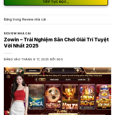
TIẾP TỤC ĐỌC
→
Đăng trong
Review nhà cái
REVIEW NHÀ CÁI
Zowin – Trải Nghiệm Sân Chơi Giải Trí Tuyệt
Vời Nhất 2025
ĐĂNG VÀO
THÁNG 9 17, 2025
BỞI
SEO