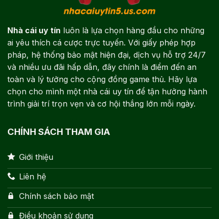
Nhà cái uy tín
luôn là lựa chọn hàng đầu cho những
ai yêu thích cá cược trực tuyến. Với giấy phép hợp
pháp, hệ thống bảo mật hiện đại, dịch vụ hỗ trợ 24/7
và nhiều ưu đãi hấp dẫn, đây chính là điểm đến an
toàn và lý tưởng cho cộng đồng game thủ. Hãy lựa
chọn cho mình một nhà cái uy tín để tận hưởng hành
trình giải trí trọn vẹn và cơ hội thắng lớn mỗi ngày.
CHÍNH SÁCH THAM GIA
Giới thiệu
Liên hệ
Chính sách bảo mật
Điều khoản sử dụng