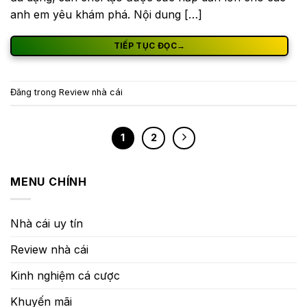
anh em yêu khám phá. Nội dung […]
TIẾP TỤC ĐỌC
→
Đăng trong
Review nhà cái
1
2
MENU CHÍNH
Nhà cái uy tín
Review nhà cái
Kinh nghiệm cá cược
Khuyến mãi