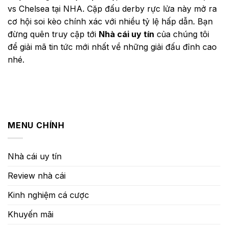
vs Chelsea tại NHA. Cặp đấu derby rực lửa này mở ra
cơ hội soi kèo chính xác với nhiều tỷ lệ hấp dẫn. Bạn
đừng quên truy cập tới
Nhà cái uy tín
của chúng tôi
để giải mã tin tức mới nhất về những giải đấu đỉnh cao
nhé.
MENU CHÍNH
Nhà cái uy tín
Review nhà cái
Kinh nghiệm cá cược
Khuyến mãi