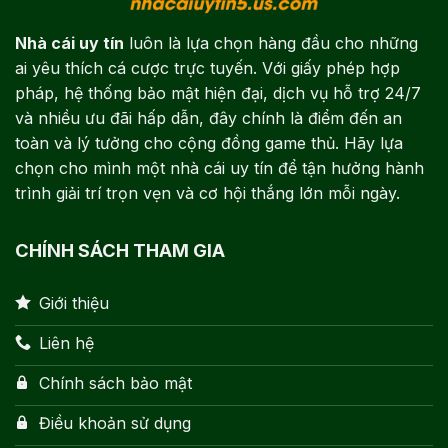
Nhà cái uy tín
luôn là lựa chọn hàng đầu cho những
ai yêu thích cá cược trực tuyến. Với giấy phép hợp
pháp, hệ thống bảo mật hiện đại, dịch vụ hỗ trợ 24/7
và nhiều ưu đãi hấp dẫn, đây chính là điểm đến an
toàn và lý tưởng cho cộng đồng game thủ. Hãy lựa
chọn cho mình một nhà cái uy tín để tận hưởng hành
trình giải trí trọn vẹn và cơ hội thắng lớn mỗi ngày.
CHÍNH SÁCH THAM GIA
Giới thiệu
Liên hệ
Chính sách bảo mật
Điều khoản sử dụng