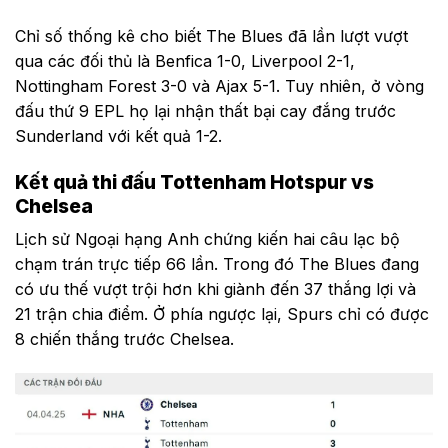
Chỉ số thống kê cho biết The Blues đã lần lượt vượt
qua các đối thủ là Benfica 1-0, Liverpool 2-1,
Nottingham Forest 3-0 và Ajax 5-1. Tuy nhiên, ở vòng
đấu thứ 9 EPL họ lại nhận thất bại cay đắng trước
Sunderland với kết quả 1-2.
Kết quả thi đấu Tottenham Hotspur vs
Chelsea
Lịch sử Ngoại hạng Anh chứng kiến hai câu lạc bộ
chạm trán trực tiếp 66 lần. Trong đó The Blues đang
có ưu thế vượt trội hơn khi giành đến 37 thắng lợi và
21 trận chia điểm. Ở phía ngược lại, Spurs chỉ có được
8 chiến thắng trước Chelsea.