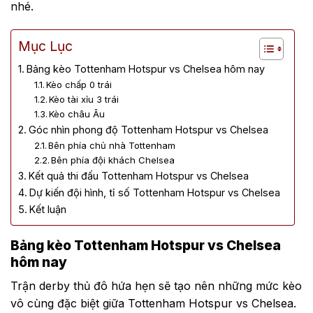
nhé.
Mục Lục
Bảng kèo Tottenham Hotspur vs Chelsea hôm nay
Kèo chấp 0 trái
Kèo tài xỉu 3 trái
Kèo châu Âu
Góc nhìn phong độ Tottenham Hotspur vs Chelsea
Bên phía chủ nhà Tottenham
Bên phía đội khách Chelsea
Kết quả thi đấu Tottenham Hotspur vs Chelsea
Dự kiến đội hình, tỉ số Tottenham Hotspur vs Chelsea
Kết luận
Bảng kèo Tottenham Hotspur vs Chelsea
hôm nay
Trận derby thủ đô hứa hẹn sẽ tạo nên những mức kèo
vô cùng đặc biệt giữa Tottenham Hotspur vs Chelsea.