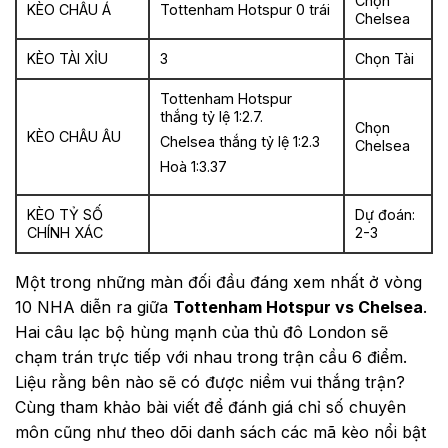
Chọn
KÈO CHÂU Á
Tottenham Hotspur 0 trái
Chelsea
KÈO TÀI XỈU
3
Chọn Tài
Tottenham Hotspur
thắng tỷ lệ 1:2.7.
Chọn
KÈO CHÂU ÂU
Chelsea thắng tỷ lệ 1:2.3
Chelsea
Hoà 1:3.37
KÈO TỶ SỐ
Dự đoán:
CHÍNH XÁC
2-3
Một trong những màn đối đầu đáng xem nhất ở vòng
10 NHA diễn ra giữa
Tottenham Hotspur vs Chelsea
.
Hai câu lạc bộ hùng mạnh của thủ đô London sẽ
chạm trán trực tiếp với nhau trong trận cầu 6 điểm.
Liệu rằng bên nào sẽ có được niềm vui thắng trận?
Cùng tham khảo bài viết để đánh giá chỉ số chuyên
môn cũng như theo dõi danh sách các mã kèo nổi bật