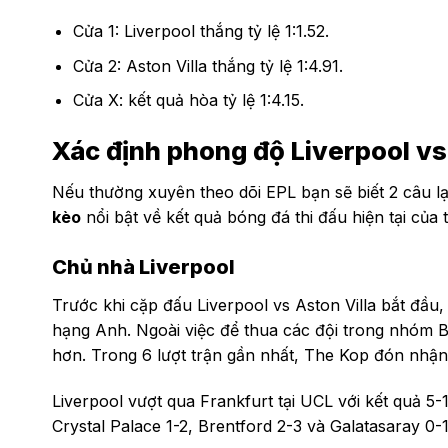
Cửa 1: Liverpool thắng tỷ lệ 1:1.52.
Cửa 2: Aston Villa thắng tỷ lệ 1:4.91.
Cửa X: kết quả hòa tỷ lệ 1:4.15.
Xác định phong độ Liverpool vs
Nếu thường xuyên theo dõi EPL bạn sẽ biết 2 câu l
kèo
nổi bật về kết quả bóng đá thi đấu hiện tại của t
Chủ nhà Liverpool
Trước khi cặp đấu Liverpool vs Aston Villa bắt đầu, t
hạng Anh. Ngoài việc để thua các đội trong nhóm B
hơn. Trong 6 lượt trận gần nhất, The Kop đón nhận 
Liverpool vượt qua Frankfurt tại UCL với kết quả 5-
Crystal Palace 1-2, Brentford 2-3 và Galatasaray 0-1