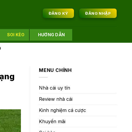
ĐĂNG KÝ
ĐĂNG NHẬP
SOI KÈO
HƯỚNG DẪN
h
MENU CHÍNH
Hạng
Nhà cái uy tín
Review nhà cái
Kinh nghiệm cá cược
Khuyến mãi