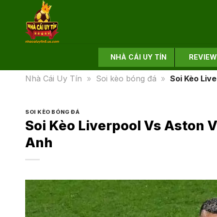
Bỏ
qua
nội
dung
NHÀ CÁI UY TÍN
REVIEW
Nhà Cái Uy Tín
»
Soi kèo bóng đá
»
Soi Kèo Live
SOI KÈO BÓNG ĐÁ
Soi Kèo Liverpool Vs Aston V
Anh