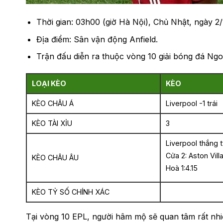
Thời gian: 03h00 (giờ Hà Nội), Chủ Nhật, ngày 2/
Địa điểm: Sân vận động Anfield.
Trận đấu diễn ra thuộc vòng 10 giải bóng đá Ng
LOẠI KÈO
KÈO
KÈO CHÂU Á
Liverpool -1 trái
KÈO TÀI XỈU
3
Liverpool thắng tỷ
Cửa 2: Aston Villa
KÈO CHÂU ÂU
Hoà 1:4.15
KÈO TỶ SỐ CHÍNH XÁC
Tại vòng 10 EPL, người hâm mộ sẽ quan tâm rất nhi