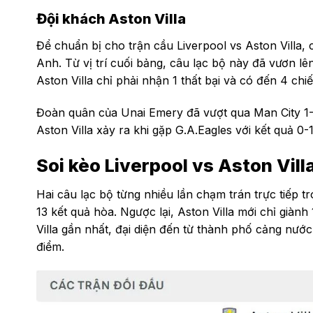
Đội khách Aston Villa
Để chuẩn bị cho trận cầu Liverpool vs Aston Villa, 
Anh. Từ vị trí cuối bảng, câu lạc bộ này đã vươn l
Aston Villa chỉ phải nhận 1 thất bại và có đến 4 chi
Đoàn quân của Unai Emery đã vượt qua Man City 1-
Aston Villa xảy ra khi gặp G.A.Eagles với kết quả 0-1
Soi kèo Liverpool vs Aston Villa
Hai câu lạc bộ từng nhiều lần chạm trán trực tiếp t
13 kết quả hòa. Ngược lại, Aston Villa mới chỉ giành
Villa gần nhất, đại diện đến từ thành phố cảng nướ
điểm.