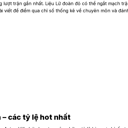
ng lượt trận gần nhất. Liệu Lữ đoàn đỏ có thể ngắt mạch tr
i viết để điểm qua chỉ số thống kê về chuyên môn và đánh
– các tỷ lệ hot nhất