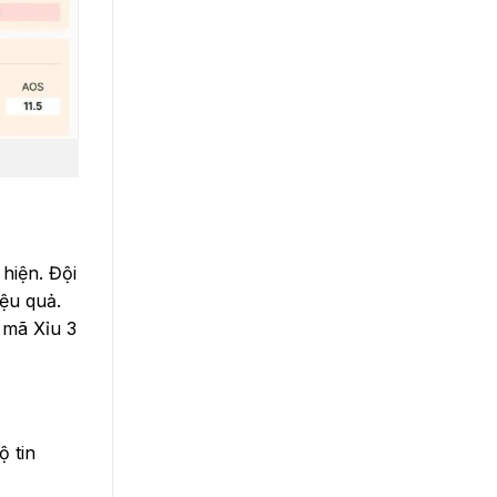
hiện. Đội
ệu quả.
 mã Xỉu 3
ộ tin