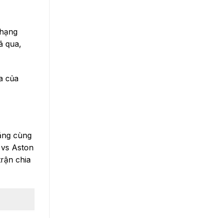
 hạng
ã qua,
a của
hắng cùng
l vs Aston
trận chia