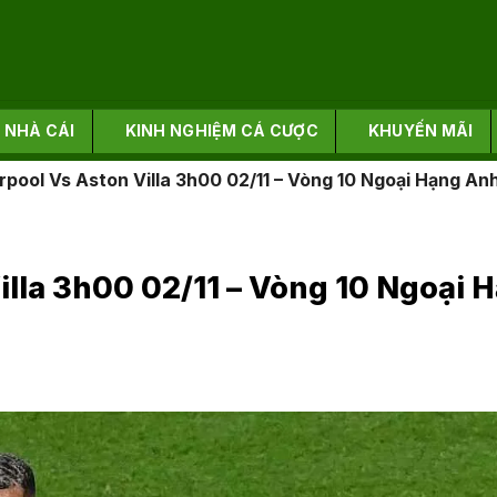
 NHÀ CÁI
KINH NGHIỆM CÁ CƯỢC
KHUYẾN MÃI
rpool Vs Aston Villa 3h00 02/11 – Vòng 10 Ngoại Hạng An
illa 3h00 02/11 – Vòng 10 Ngoại 