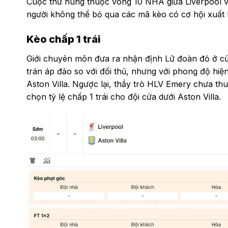
Cuộc thư hùng thuộc vòng 10 NHA giữa Liverpool vs
người không thể bỏ qua các mã kèo có cơ hội xuất h
Kèo chấp 1 trái
Giới chuyên môn đưa ra nhận định Lữ đoàn đỏ ở cửa
trán áp đảo so với đối thủ, nhưng với phong độ hiệ
Aston Villa. Ngược lại, thầy trò HLV Emery chưa t
chọn tỷ lệ chấp 1 trái cho đội cửa dưới Aston Villa.