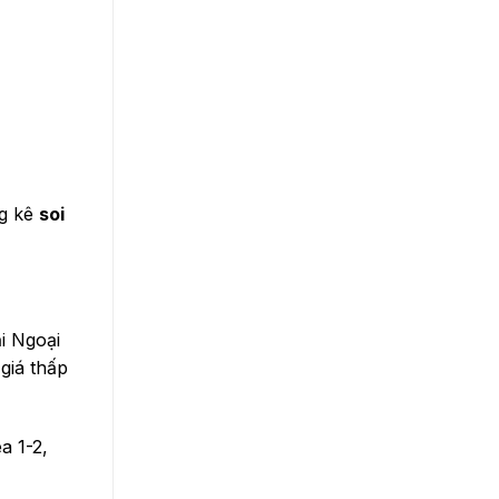
ng kê
soi
ại Ngoại
giá thấp
a 1-2,