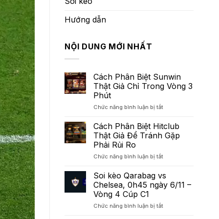
Soi kèo
Hướng dẫn
NỘI DUNG MỚI NHẤT
Cách Phân Biệt Sunwin
Thật Giả Chỉ Trong Vòng 3
Phút
Chức năng bình luận bị tắt
ở
Cách
Phân
Cách Phân Biệt Hitclub
Biệt
Thật Giả Để Tránh Gặp
Sunwin
Phải Rủi Ro
Thật
Chức năng bình luận bị tắt
ở
Giả
Cách
Chỉ
Phân
Trong
Soi kèo Qarabag vs
Biệt
Vòng
Chelsea, 0h45 ngày 6/11 –
Hitclub
3
Vòng 4 Cúp C1
Thật
Phút
Chức năng bình luận bị tắt
ở
Giả
Soi
Để