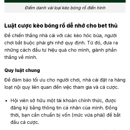
Điểm danh vài loại kèo bóng rổ điển hình
Luật cược kèo bóng rổ dễ nhớ cho bet thủ
Để chiến thắng nhà cái với các kèo hóc búa, người
chơi bắt buộc phải ghi nhớ quy định. Từ đó, đưa ra
những cách đầu tư hiệu quả cho mình, giành phần
thắng về mình.
Quy luật chung
Để đảm bảo tối ưu cho người chơi, nhà cái đặt ra hàng
loạt nội quy liên quan đến việc tham gia và cá cược.
Hội viên sở hữu một tài khoản chính thức, được
đăng ký bằng thông tin cá nhân của mình. Đồng
thời, bạn cần chuẩn bị vốn (mức vừa phải) để bắt
đầu cá cược.