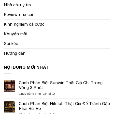
Nhà cái uy tín
Review nhà cái
Kinh nghiệm cá cược
Khuyến mãi
Soi kèo
Hướng dẫn
NỘI DUNG MỚI NHẤT
Cách Phân Biệt Sunwin Thật Giả Chỉ Trong
Vòng 3 Phút
Chức năng bình luận bị tắt
ở
Cách
Phân
Cách Phân Biệt Hitclub Thật Giả Để Tránh Gặp
Biệt
Phải Rủi Ro
Sunwin