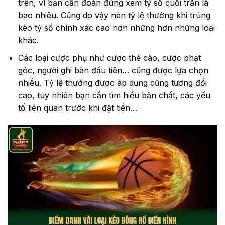
trên, vì bạn cần đoán đúng xem tỷ số cuối trận là
bao nhiêu. Cũng do vậy nên tỷ lệ thưởng khi trúng
kèo tỷ số chính xác cao hơn những hơn những loại
khác.
Các loại cược phụ như cược thẻ cào, cược phạt
góc, người ghi bàn đầu tiên… cũng được lựa chọn
nhiều. Tỷ lệ thưởng được áp dụng cũng tương đối
cao, tuy nhiên bạn cần tìm hiểu bản chất, các yếu
tố liên quan trước khi đặt tiền…