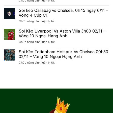
Chức năng bình luận bị tắt
ở
Thật
Cách
Giả
Phân
Soi kèo Qarabag vs Chelsea, 0h45 ngày 6/11 –
Chỉ
Biệt
Trong
Vòng 4 Cúp C1
Hitclub
Vòng
Chức năng bình luận bị tắt
ở
Thật
3
Soi
Giả
Phút
kèo
Soi Kèo Liverpool Vs Aston Villa 3h00 02/11 –
Để
Qarabag
Tránh
Vòng 10 Ngoại Hạng Anh
vs
Gặp
Chức năng bình luận bị tắt
ở
Chelsea,
Phải
Soi
0h45
Rủi
Kèo
Soi Kèo Tottenham Hotspur Vs Chelsea 00h30
ngày
Ro
Liverpool
6/11
02/11 – Vòng 10 Ngoại Hạng Anh
Vs
–
Chức năng bình luận bị tắt
ở
Aston
Vòng
Soi
Villa
4
Kèo
3h00
Cúp
Tottenham
02/11
C1
Hotspur
–
Vs
Vòng
Chelsea
10
00h30
Ngoại
02/11
Hạng
–
Anh
Vòng
10