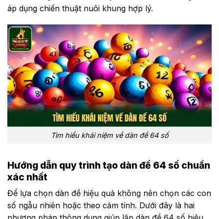
áp dụng chiến thuật nuôi khung hợp lý.
Tìm hiểu khái niệm về dàn đề 64 số
Hướng dẫn quy trình tạo dàn đề 64 số chuẩn
xác nhất
Để lựa chọn dàn đề hiệu quả không nên chọn các con
số ngẫu nhiên hoặc theo cảm tính. Dưới đây là hai
phương pháp thông dụng giúp lập dàn đề 64 số hiệu