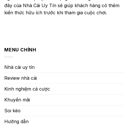
đây của Nhà Cái Uy Tín sẽ giúp khách hàng có thêm
kiến thức hữu ích trước khi tham gia cuộc chơi.
MENU CHÍNH
Nhà cái uy tín
Review nhà cái
Kinh nghiệm cá cược
Khuyến mãi
Soi kèo
Hướng dẫn