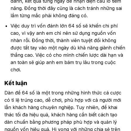
đánh, kết quả từng ngày để nhận diện cầu lô tiềm
năng. Đồng thời đây cũng là cách tránh những sai
lầm từng mắc phải không đáng có.
Việc duy trì vốn đánh lớn 64 số sẽ khiến chi phí
cao, vì vậy anh em chỉ nên sử dụng nguồn vốn
nhàn rỗi. Đồng thời, thành viên tuyệt đối không
được tất tay vào một ngày dù khả năng giành chiến
thắng cao. Việc có cho mình chiến lược dài hạn và
an toàn sẽ giúp anh em bám trụ lâu trong cuộc
chơi.
Kết luận
Dàn đề 64 số là một trong những hình thức cá cược
có tỉ lệ trúng cao, dễ chơi, phù hợp với cả người mới
lẫn khách hàng chuyên nghiệp. Tuy nhiên, để khai
thác tối đa hiệu quả, khách hàng cần biết cách tạo
dàn chuẩn bằng phương pháp phù hợp và quản lý
nguồn vốn hiệu quả. Hi vọng với những chia sẻ trên