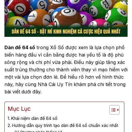
Dàn đề 64 số
trong Xổ Số được xem là lựa chọn phổ
biến hàng đầu vì cần bằng được hai yếu tố là độ phủ
sóng rộng và chi phí vừa phải. Điều này giúp tăng xác
suất trúng thưởng cho thành viên thay vì mạo hiểm với
một vài lựa chọn đơn lẻ. Để hiểu rõ hơn về hình thức
này, hãy cùng Nhà Cái Uy Tín khám phá chi tiết trong
bài viết dưới đây.
Mục Lục
Khái niệm dàn đề 64 số
Hướng dẫn quy trình tạo dàn đề 64 số chuẩn xác nhất