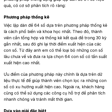
quả, có cơ sở phân tích rõ ràng:
Phương pháp thống kê
Việc lập dàn đề 64 số dựa trên phương pháp thống kê
là cách phổ biến và khoa học nhất. Theo đó, thành
viên cần tổng hợp và thống kê kết quả đề trong 30 kỳ
gần nhất, sau đó ghi lại thời điểm xuất hiện của các
con số. Từ đây anh em có thể loại bỏ những con số
lâu chưa về và đưa ra lựa chọn 64 con số có tần suất
xuất hiện cao nhất.
Ưu điểm của phương pháp này chính là dựa trên dữ
liệu thực tế để giúp thành viên chọn lọc ra những con
số có xu hướng xuất hiện cao. Ngoài ra, khách hàng
cũng có thể sử dụng các công cụ hỗ trợ để phân tích
nhanh chóng và tránh mất thời gian.
Dựa vào giải đặc biệt