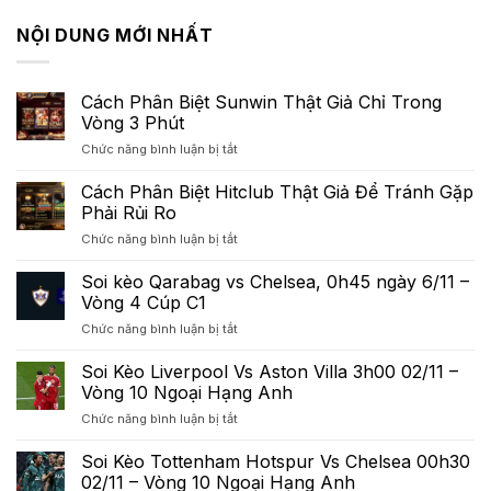
NỘI DUNG MỚI NHẤT
Cách Phân Biệt Sunwin Thật Giả Chỉ Trong
Vòng 3 Phút
Chức năng bình luận bị tắt
ở
Cách
Phân
Cách Phân Biệt Hitclub Thật Giả Để Tránh Gặp
Biệt
Phải Rủi Ro
Sunwin
Chức năng bình luận bị tắt
ở
Thật
Cách
Giả
Phân
Soi kèo Qarabag vs Chelsea, 0h45 ngày 6/11 –
Chỉ
Biệt
Trong
Vòng 4 Cúp C1
Hitclub
Vòng
Chức năng bình luận bị tắt
ở
Thật
3
Soi
Giả
Phút
kèo
Soi Kèo Liverpool Vs Aston Villa 3h00 02/11 –
Để
Qarabag
Tránh
Vòng 10 Ngoại Hạng Anh
vs
Gặp
Chức năng bình luận bị tắt
ở
Chelsea,
Phải
Soi
0h45
Rủi
Kèo
Soi Kèo Tottenham Hotspur Vs Chelsea 00h30
ngày
Ro
Liverpool
6/11
02/11 – Vòng 10 Ngoại Hạng Anh