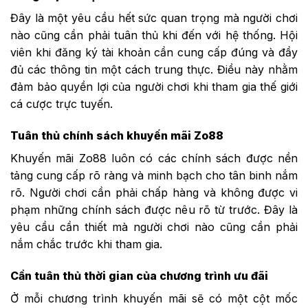
Đây là một yêu cầu hết sức quan trọng mà người chơi
nào cũng cần phải tuân thủ khi đến với hệ thống. Hội
viên khi đăng ký tài khoản cần cung cấp đúng và đầy
đủ các thông tin một cách trung thực. Điều này nhằm
đảm bảo quyền lợi của người chơi khi tham gia thế giới
cá cược trực tuyến.
Tuân thủ chính sách khuyến mãi Zo88
Khuyến mãi Zo88 luôn có các chính sách được nền
tảng cung cấp rõ ràng và minh bạch cho tân binh nắm
rõ. Người chơi cần phải chấp hàng và không được vi
phạm những chính sách được nêu rõ từ trước. Đây là
yêu cầu cần thiết mà người chơi nào cũng cần phải
nắm chắc trước khi tham gia.
Cần tuân thủ thời gian của chương trình ưu đãi
Ở mỗi chương trình khuyến mãi sẽ có một cột mốc