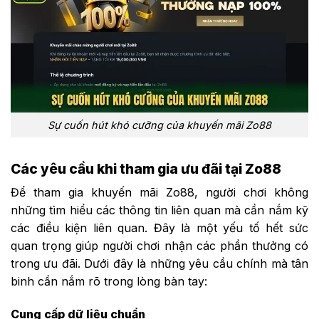
Sự cuốn hút khó cưỡng của khuyến mãi Zo88
Các yêu cầu khi tham gia ưu đãi tại Zo88
Để tham gia khuyến mãi Zo88, người chơi không
những tìm hiểu các thông tin liên quan mà cần nắm kỹ
các điều kiện liên quan. Đây là một yếu tố hết sức
quan trọng giúp người chơi nhận các phần thưởng có
trong ưu đãi. Dưới đây là những yêu cầu chính mà tân
binh cần nắm rõ trong lòng bàn tay:
Cung cấp dữ liệu chuẩn