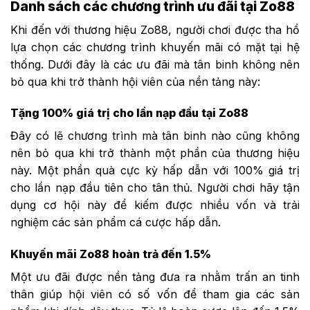
Danh sách các chương trình ưu đãi tại Zo88
Khi đến với thương hiệu Zo88, người chơi được tha hồ
lựa chọn các chương trình khuyến mãi có mặt tại hệ
thống. Dưới đây là các ưu đãi mà tân binh không nên
bỏ qua khi trở thành hội viên của nền tảng này:
Tặng 100% giá trị cho lần nạp đầu tại Zo88
Đây có lẽ chương trình mà tân binh nào cũng không
nên bỏ qua khi trở thành một phần của thương hiệu
này. Một phần quà cực kỳ hấp dẫn với 100% giá trị
cho lần nạp đầu tiên cho tân thủ. Người chơi hãy tận
dụng cơ hội này để kiếm được nhiều vốn và trải
nghiệm các sản phẩm cá cược hấp dẫn.
Khuyến mãi Zo88 hoàn trả đến 1.5%
Một ưu đãi được nền tảng đưa ra nhằm trấn an tinh
thân giúp hội viên có số vốn để tham gia các sản