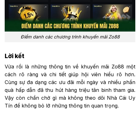
Điểm danh các chương trình khuyến mãi Zo88
Lời kết
Vừa rồi là những thông tin về khuyến mãi Zo88 một
cách rõ ràng và chi tiết giúp hội viên hiểu rõ hơn.
Cùng sự đa dạng các ưu đãi mỗi ngày và nhiều phần
quà hấp dẫn đã thu hút hàng triệu tân binh tham gia.
Vậy còn chần chờ gì mà không theo dõi Nhà Cái Uy
Tín để không bỏ lỡ những thông tin quan trọng.