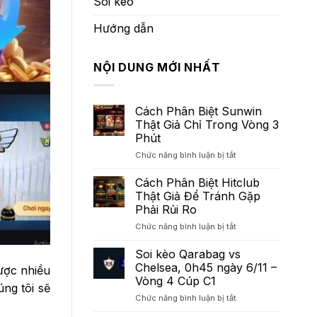
Soi kèo
Hướng dẫn
NỘI DUNG MỚI NHẤT
Cách Phân Biệt Sunwin
Thật Giả Chỉ Trong Vòng 3
Phút
Chức năng bình luận bị tắt
ở
Cách
Phân
Cách Phân Biệt Hitclub
Biệt
Thật Giả Để Tránh Gặp
Sunwin
Phải Rủi Ro
Thật
Chức năng bình luận bị tắt
ở
Giả
Cách
Chỉ
Phân
Trong
Soi kèo Qarabag vs
Biệt
Vòng
Chelsea, 0h45 ngày 6/11 –
được nhiều
Hitclub
3
Vòng 4 Cúp C1
ng tôi sẽ
Thật
Phút
Chức năng bình luận bị tắt
ở
Giả
Soi
Để