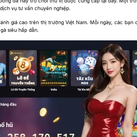
bóng đá hay trò chơi thú vị được cung cấp tại đây. Một t
 dịch vụ tư vấn chuyên nghiệp.
ánh giá cao trên thị trường Việt Nam. Mỗi ngày, các bạn c
 gà siêu hấp dẫn.