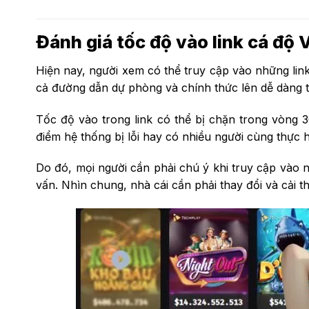
Đánh giá tốc độ vào link cá độ
Hiện nay, người xem có thể truy cập vào những li
cả đường dẫn dự phòng và chính thức lên dễ dàng tì
Tốc độ vào trong link có thể bị chặn trong vòng 3
điểm hệ thống bị lỗi hay có nhiều người cùng thực hi
Do đó, mọi người cần phải chú ý khi truy cập vào n
vấn. Nhìn chung, nhà cái cần phải thay đổi và cải t