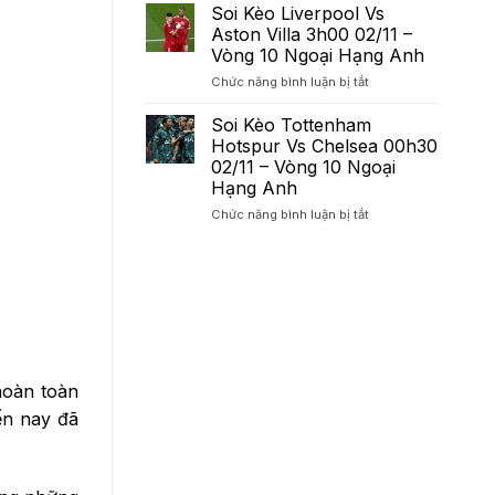
kèo
Tránh
Soi Kèo Liverpool Vs
Qarabag
Gặp
Aston Villa 3h00 02/11 –
vs
Phải
Vòng 10 Ngoại Hạng Anh
Chelsea,
Rủi
Chức năng bình luận bị tắt
ở
0h45
Ro
Soi
ngày
Kèo
6/11
Soi Kèo Tottenham
Liverpool
–
Hotspur Vs Chelsea 00h30
Vs
Vòng
02/11 – Vòng 10 Ngoại
Aston
4
Hạng Anh
Villa
Cúp
3h00
Chức năng bình luận bị tắt
C1
ở
02/11
Soi
–
Kèo
Vòng
Tottenham
10
Hotspur
Ngoại
Vs
Hạng
Chelsea
Anh
00h30
02/11
–
hoàn toàn
Vòng
đến nay đã
10
Ngoại
Hạng
Anh