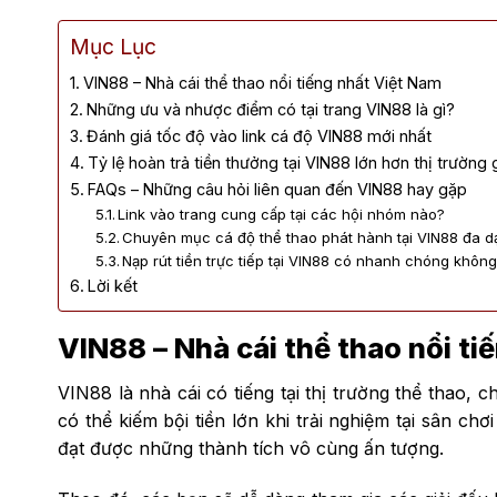
Mục Lục
VIN88 – Nhà cái thể thao nổi tiếng nhất Việt Nam
Những ưu và nhược điểm có tại trang VIN88 là gì?
Đánh giá tốc độ vào link cá độ VIN88 mới nhất
Tỷ lệ hoàn trả tiền thưởng tại VIN88 lớn hơn thị trườn
FAQs – Những câu hỏi liên quan đến VIN88 hay gặp
Link vào trang cung cấp tại các hội nhóm nào?
Chuyên mục cá độ thể thao phát hành tại VIN88 đa 
Nạp rút tiền trực tiếp tại VIN88 có nhanh chóng khôn
Lời kết
VIN88 – Nhà cái thể thao nổi ti
VIN88 là nhà cái có tiếng tại thị trường thể thao
có thể kiếm bội tiền lớn khi trải nghiệm tại sân c
đạt được những thành tích vô cùng ấn tượng.