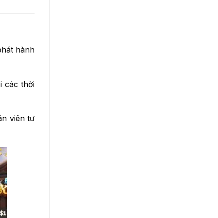
phát hành
 các thời
ân viên tư