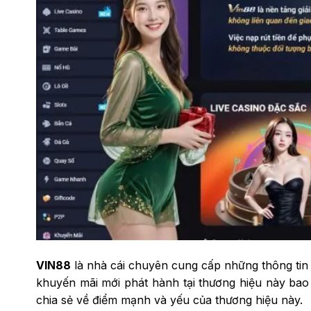
VIN88
là nhà cái chuyên cung cấp những thông tin v
khuyến mãi mới phát hành tại thương hiệu này bao
chia sẻ về điểm mạnh và yếu của thương hiệu này.