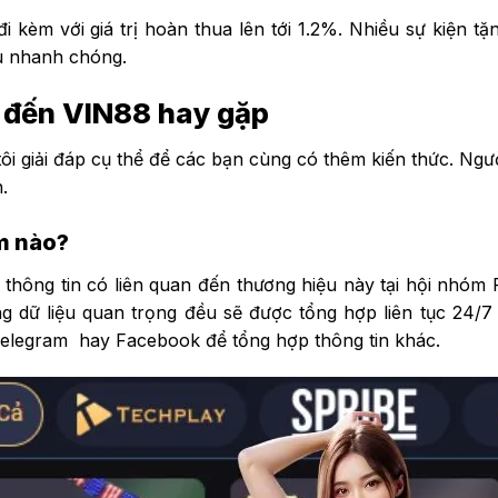
 kèm với giá trị hoàn thua lên tới 1.2%. Nhiều sự kiện tặ
àu nhanh chóng.
n đến VIN88 hay gặp
ôi giải đáp cụ thể để các bạn cùng có thêm kiến thức. Ngư
.
óm nào?
 thông tin có liên quan đến thương hiệu này tại hội nhóm
 dữ liệu quan trọng đều sẽ được tổng hợp liên tục 24/7
Telegram hay Facebook để tổng hợp thông tin khác.