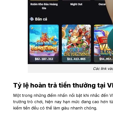
Các link và
Tỷ lệ hoàn trả tiền thưởng tại 
Một trong những điểm nhấn nổi bật khi nhắc đến VIN8
trường trò chơi, hiện nay hạn mức đang cao hơn từ
kiếm tiền đều có thể làm giàu nhanh chóng.