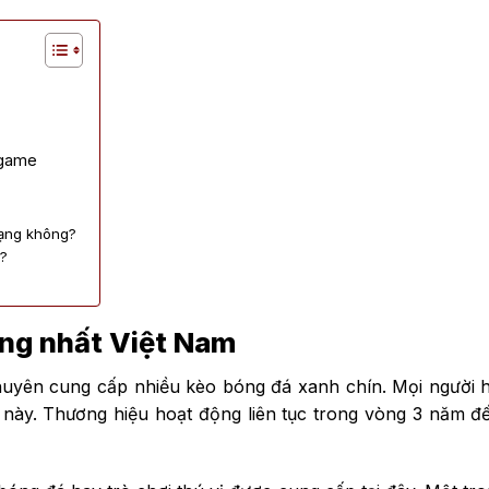
g game
dạng không?
g?
ếng nhất Việt Nam
, chuyên cung cấp nhiều kèo bóng đá xanh chín. Mọi người 
hơi này. Thương hiệu hoạt động liên tục trong vòng 3 năm 