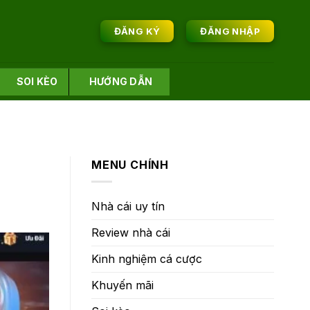
ĐĂNG KÝ
ĐĂNG NHẬP
SOI KÈO
HƯỚNG DẪN
MENU CHÍNH
Nhà cái uy tín
Review nhà cái
Kinh nghiệm cá cược
Khuyến mãi